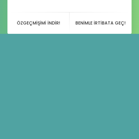
ÖZGEÇMIŞIMI INDIR!
BENIMLE IRTIBATA GEÇ!
Blog
Paylaşımları
Merhaba dünya!
30 EYLÜL 2020
GENEL
BY
YUSUFGOKDUMAN
WordPress’e hoş geldiniz. Bu sizin ilk yazınız.
Bu yazıyı düzenleyin ya da silin. Sonra
yazmaya başlayın!
Share